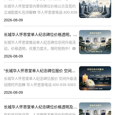
长城华人怀思堂室内寄存碑位价格公示及签约
立减配套礼包详解☎ 华人怀思堂电话:400-838-
5063随着社会的发展和人们生活节奏的加快，
2026-08-09
对于身后事的安排也日益受到重视。长城华人
怀思堂作为一家专业的殡
长城华人怀思堂单人纪念碑位价格透明，空间升级活动限时开启：深度解析与优惠策略详解
长城华人怀思堂推出单人纪念碑位空间升级活
动，价格透明，优惠力度大，限时抢购中！☎
华人怀思堂电话:400-838-5063在快节奏的现代
2026-08-09
生活中，人们对于纪念和缅怀逝者的方式有了
更多的期待。长城华人怀
“长城华人怀思堂单人纪念碑位报价 空间升级活动限时开启”
长城华人怀思堂单人纪念碑位报价 空间升级活
动限时开启☎ 华人怀思堂电话:400-838-5063
在现代社会，人们对逝者的缅怀和纪念方式不
2026-08-09
断演变。随着科技的进步和观念的更新，传统
的墓地形式逐渐无法满足
长城华人怀思堂单人纪念碑位价格透明及空间升级活动限时开启详解
在科技日新月异、人文情怀不断深化的现代社