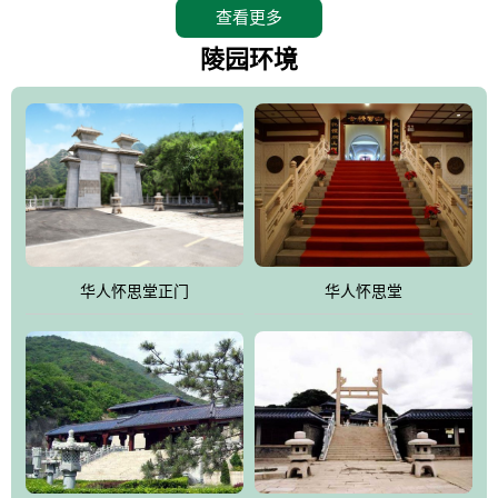
查看更多
怀思堂辖区面积15万平方米，整体建筑面积5．8万平方米。主体建
筑有：怀思堂豪华墓室、礼祭大厅、随缘阁、百家姓觅宗长廊等。
陵园环境
堂外建筑有：阙门、乌头门、华表、雄狮、怀思桥、喷泉、石翁
仲、无字碑、香灯等。典型的仿秦、汉建筑风格。蓝色的琉璃瓦屋
顶，朱砂红的门、窗、柱、墙，汉白玉雕刻的雄狮、华表，花岗岩
铺成的路面和台阶，洒落其间的花卉、松柏与万里长城浑然一体、
气势宏伟、古朴端庄、别具一格。怀思堂大殿入口两侧是用蜡染技
术描绘的抽象派创意绘画，大环境中的长城文化与炎黄始祖，小环
境的绘画中的河流、山川、彩云、明月，意喻着往生者与长城同
华人怀思堂正门
华人怀思堂
伴，与祖宗同眠，他（她）们的思想与品德与山河同在，与日月同
辉。
怀思堂作为豪华室内骨灰存放处，将干支纪年、五行相生相克、天
人合一、太极八卦、生辰八字及生肖等有机结合到历史文化中。一
厅七千个福位分十二小区，按十二地支命名。客户选位，可依据生
肖、八字、时辰亦可参考地理方位、职业、兴趣爱好等等。堂中是
地宫陵寝式的，入口楹联选材于著名田园诗人陶渊明"亲戚或余悲，