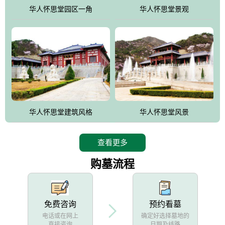
他人亦已歌，死后何所道，托体同山阿"中的后两句。反应了回归大
华人怀思堂园区一角
华人怀思堂景观
自然母亲怀抱中的生卒态度。堂口两边是"左青龙，右白虎，前朱
雀，后玄武"的四大吉祥物铜雕挂件。
华人怀思堂建筑风格
华人怀思堂风景
查看更多
购墓流程
免费咨询
预约看墓
电话或在网上
确定好选择墓地的
直接咨询
日期及线路