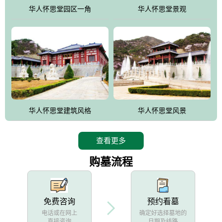
他人亦已歌，死后何所道，托体同山阿"中的后两句。反应了回归大
华人怀思堂园区一角
华人怀思堂景观
自然母亲怀抱中的生卒态度。堂口两边是"左青龙，右白虎，前朱
雀，后玄武"的四大吉祥物铜雕挂件。
华人怀思堂建筑风格
华人怀思堂风景
查看更多
购墓流程
免费咨询
预约看墓
电话或在网上
确定好选择墓地的
直接咨询
日期及线路