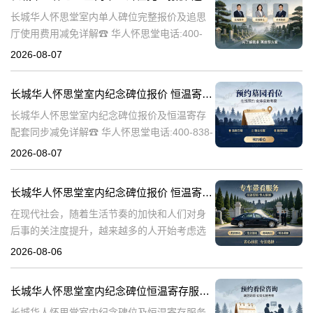
长城华人怀思堂室内单人碑位完整报价及追思
厅使用费用减免详解☎ 华人怀思堂电话:400-
838-5063引言随着社会的发展和人们生活水平
2026-08-07
的提高，对身后事的安排越来越注重仪式感和
个性化。长城华人怀思堂
长城华人怀思堂室内纪念碑位报价 恒温寄存配套同步减免详解
长城华人怀思堂室内纪念碑位报价及恒温寄存
配套同步减免详解☎ 华人怀思堂电话:400-838-
5063一、引言随着社会的发展和人们生活水平
2026-08-07
的提高，对逝者的纪念和缅怀方式也在不断演
变。长城华人怀思堂作
长城华人怀思堂室内纪念碑位报价 恒温寄存配套同步减免详解
在现代社会，随着生活节奏的加快和人们对身
后事的关注度提升，越来越多的人开始考虑选
择合适的纪念方式来表达对逝者的哀思和怀
2026-08-06
念。长城华人怀思堂作为一家专业的纪念服务
机构，提供了一系列的纪念产品和服务，其中
长城华人怀思堂室内纪念碑位恒温寄存服务报价及同步减免政策详解
包
长城华人怀思堂室内纪念碑位及恒温寄存服务