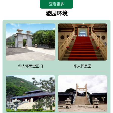
查看更多
怀思堂辖区面积15万平方米，整体建筑面积5．8万平方米。主体建
筑有：怀思堂豪华墓室、礼祭大厅、随缘阁、百家姓觅宗长廊等。
陵园环境
堂外建筑有：阙门、乌头门、华表、雄狮、怀思桥、喷泉、石翁
仲、无字碑、香灯等。典型的仿秦、汉建筑风格。蓝色的琉璃瓦屋
顶，朱砂红的门、窗、柱、墙，汉白玉雕刻的雄狮、华表，花岗岩
铺成的路面和台阶，洒落其间的花卉、松柏与万里长城浑然一体、
气势宏伟、古朴端庄、别具一格。怀思堂大殿入口两侧是用蜡染技
术描绘的抽象派创意绘画，大环境中的长城文化与炎黄始祖，小环
境的绘画中的河流、山川、彩云、明月，意喻着往生者与长城同
华人怀思堂正门
华人怀思堂
伴，与祖宗同眠，他（她）们的思想与品德与山河同在，与日月同
辉。
怀思堂作为豪华室内骨灰存放处，将干支纪年、五行相生相克、天
人合一、太极八卦、生辰八字及生肖等有机结合到历史文化中。一
厅七千个福位分十二小区，按十二地支命名。客户选位，可依据生
肖、八字、时辰亦可参考地理方位、职业、兴趣爱好等等。堂中是
地宫陵寝式的，入口楹联选材于著名田园诗人陶渊明"亲戚或余悲，