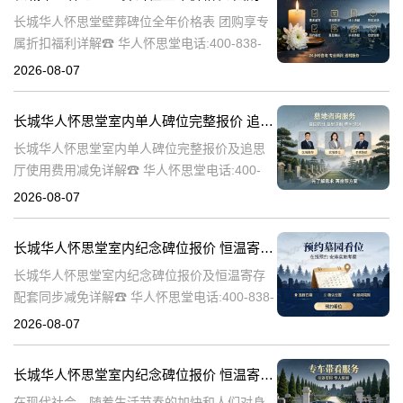
长城华人怀思堂壁葬碑位全年价格表 团购享专
属折扣福利详解☎ 华人怀思堂电话:400-838-
5063随着社会的发展和人们观念的变化，越来
2026-08-07
越多的人开始选择壁葬作为一种环保、节约土
地的殡葬方式。长城华人
长城华人怀思堂室内单人碑位完整报价 追思厅使用费用减免详解
长城华人怀思堂室内单人碑位完整报价及追思
厅使用费用减免详解☎ 华人怀思堂电话:400-
838-5063引言随着社会的发展和人们生活水平
2026-08-07
的提高，对身后事的安排越来越注重仪式感和
个性化。长城华人怀思堂
长城华人怀思堂室内纪念碑位报价 恒温寄存配套同步减免详解
长城华人怀思堂室内纪念碑位报价及恒温寄存
配套同步减免详解☎ 华人怀思堂电话:400-838-
5063一、引言随着社会的发展和人们生活水平
2026-08-07
的提高，对逝者的纪念和缅怀方式也在不断演
变。长城华人怀思堂作
长城华人怀思堂室内纪念碑位报价 恒温寄存配套同步减免详解
在现代社会，随着生活节奏的加快和人们对身