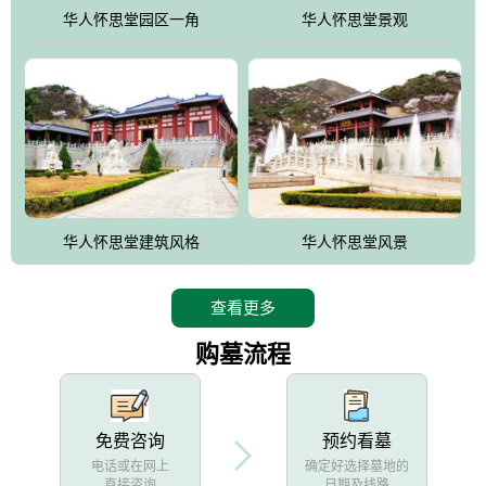
他人亦已歌，死后何所道，托体同山阿"中的后两句。反应了回归大
华人怀思堂园区一角
华人怀思堂景观
自然母亲怀抱中的生卒态度。堂口两边是"左青龙，右白虎，前朱
雀，后玄武"的四大吉祥物铜雕挂件。
华人怀思堂建筑风格
华人怀思堂风景
查看更多
购墓流程
免费咨询
预约看墓
电话或在网上
确定好选择墓地的
直接咨询
日期及线路