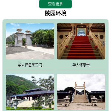
查看更多
怀思堂辖区面积15万平方米，整体建筑面积5．8万平方米。主体建
筑有：怀思堂豪华墓室、礼祭大厅、随缘阁、百家姓觅宗长廊等。
陵园环境
堂外建筑有：阙门、乌头门、华表、雄狮、怀思桥、喷泉、石翁
仲、无字碑、香灯等。典型的仿秦、汉建筑风格。蓝色的琉璃瓦屋
顶，朱砂红的门、窗、柱、墙，汉白玉雕刻的雄狮、华表，花岗岩
铺成的路面和台阶，洒落其间的花卉、松柏与万里长城浑然一体、
气势宏伟、古朴端庄、别具一格。怀思堂大殿入口两侧是用蜡染技
术描绘的抽象派创意绘画，大环境中的长城文化与炎黄始祖，小环
境的绘画中的河流、山川、彩云、明月，意喻着往生者与长城同
华人怀思堂正门
华人怀思堂
伴，与祖宗同眠，他（她）们的思想与品德与山河同在，与日月同
辉。
怀思堂作为豪华室内骨灰存放处，将干支纪年、五行相生相克、天
人合一、太极八卦、生辰八字及生肖等有机结合到历史文化中。一
厅七千个福位分十二小区，按十二地支命名。客户选位，可依据生
肖、八字、时辰亦可参考地理方位、职业、兴趣爱好等等。堂中是
地宫陵寝式的，入口楹联选材于著名田园诗人陶渊明"亲戚或余悲，