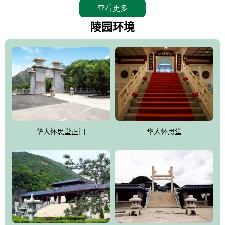
查看更多
怀思堂辖区面积15万平方米，整体建筑面积5．8万平方米。主体建
筑有：怀思堂豪华墓室、礼祭大厅、随缘阁、百家姓觅宗长廊等。
陵园环境
堂外建筑有：阙门、乌头门、华表、雄狮、怀思桥、喷泉、石翁
仲、无字碑、香灯等。典型的仿秦、汉建筑风格。蓝色的琉璃瓦屋
顶，朱砂红的门、窗、柱、墙，汉白玉雕刻的雄狮、华表，花岗岩
铺成的路面和台阶，洒落其间的花卉、松柏与万里长城浑然一体、
气势宏伟、古朴端庄、别具一格。怀思堂大殿入口两侧是用蜡染技
术描绘的抽象派创意绘画，大环境中的长城文化与炎黄始祖，小环
境的绘画中的河流、山川、彩云、明月，意喻着往生者与长城同
华人怀思堂正门
华人怀思堂
伴，与祖宗同眠，他（她）们的思想与品德与山河同在，与日月同
辉。
怀思堂作为豪华室内骨灰存放处，将干支纪年、五行相生相克、天
人合一、太极八卦、生辰八字及生肖等有机结合到历史文化中。一
厅七千个福位分十二小区，按十二地支命名。客户选位，可依据生
肖、八字、时辰亦可参考地理方位、职业、兴趣爱好等等。堂中是
地宫陵寝式的，入口楹联选材于著名田园诗人陶渊明"亲戚或余悲，