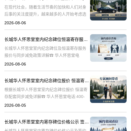
在现代社会，随着生活节奏的加快和人们对身
后事的关注度提升，越来越多的人开始考虑选
择合适的纪念方式来表达对逝者的哀思和怀
2026-08-06
念。长城华人怀思堂作为一家专业的纪念服务
机构，提供了一系列的纪念产品和服务，其中
长城华人怀思堂室内纪念碑位恒温寄存服务报价及同步减免政策详解
包
长城华人怀思堂室内纪念碑位及恒温寄存服务
报价与同步减免政策详解☎ 华人怀思堂电
话:400-838-5063一、引言随着社会观念的进
2026-08-06
步，人们对逝者的纪念方式日益多元化。室内
纪念碑位作为一种新兴的纪念
长城华人怀思堂室内纪念碑位报价 恒温寄存配套同步减免详解
根据长城华人怀思堂室内纪念碑位报价 恒温寄
存配套同步减免详解☎ 华人怀思堂电话:400-
838-5063在现代社会，随着生活节奏的加快和
2026-08-05
城市化进程的加速，人们对身后事的安排也提
出了更高的要求。长城华
长城华人怀思堂室内寄存碑位价格公示 签约立减配套礼包详解
长城华人怀思堂室内寄存碑位价格公示及签约