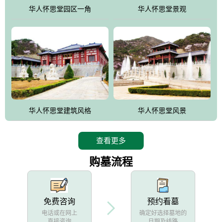
他人亦已歌，死后何所道，托体同山阿"中的后两句。反应了回归大
华人怀思堂园区一角
华人怀思堂景观
自然母亲怀抱中的生卒态度。堂口两边是"左青龙，右白虎，前朱
雀，后玄武"的四大吉祥物铜雕挂件。
华人怀思堂建筑风格
华人怀思堂风景
查看更多
购墓流程
免费咨询
预约看墓
电话或在网上
确定好选择墓地的
直接咨询
日期及线路