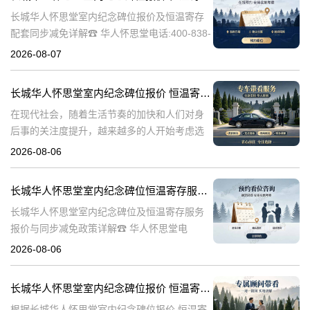
长城华人怀思堂室内纪念碑位报价及恒温寄存
配套同步减免详解☎ 华人怀思堂电话:400-838-
5063一、引言随着社会的发展和人们生活水平
2026-08-07
的提高，对逝者的纪念和缅怀方式也在不断演
变。长城华人怀思堂作
长城华人怀思堂室内纪念碑位报价 恒温寄存配套同步减免详解
在现代社会，随着生活节奏的加快和人们对身
后事的关注度提升，越来越多的人开始考虑选
择合适的纪念方式来表达对逝者的哀思和怀
2026-08-06
念。长城华人怀思堂作为一家专业的纪念服务
机构，提供了一系列的纪念产品和服务，其中
长城华人怀思堂室内纪念碑位恒温寄存服务报价及同步减免政策详解
包
长城华人怀思堂室内纪念碑位及恒温寄存服务
报价与同步减免政策详解☎ 华人怀思堂电
话:400-838-5063一、引言随着社会观念的进
2026-08-06
步，人们对逝者的纪念方式日益多元化。室内
纪念碑位作为一种新兴的纪念
长城华人怀思堂室内纪念碑位报价 恒温寄存配套同步减免详解
根据长城华人怀思堂室内纪念碑位报价 恒温寄