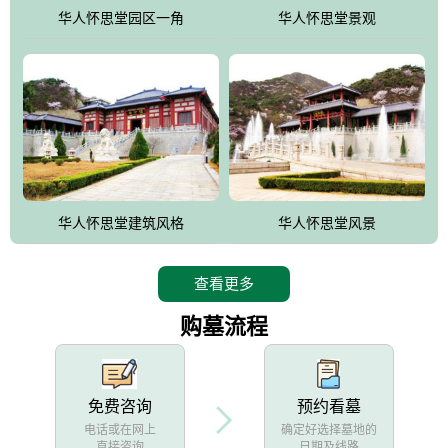
他人亦已歌，死后何所道，托体同山阿"中的后两句。反应了回归大
华人怀思堂园区一角
华人怀思堂景观
自然母亲怀抱中的生卒态度。堂口两边是"左青龙，右白虎，前朱
雀，后玄武"的四大吉祥物铜雕挂件。
华人怀思堂建筑风格
华人怀思堂风景
查看更多
购墓流程
免费咨询
预约看墓
电话或在网上
确定好选择墓地的
直接咨询
日期及线路