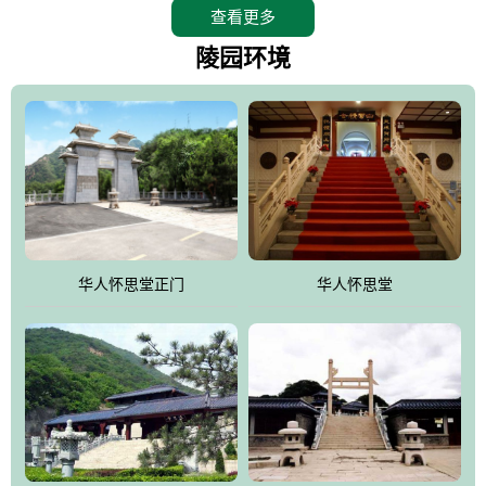
查看更多
怀思堂辖区面积15万平方米，整体建筑面积5．8万平方米。主体建
筑有：怀思堂豪华墓室、礼祭大厅、随缘阁、百家姓觅宗长廊等。
陵园环境
堂外建筑有：阙门、乌头门、华表、雄狮、怀思桥、喷泉、石翁
仲、无字碑、香灯等。典型的仿秦、汉建筑风格。蓝色的琉璃瓦屋
顶，朱砂红的门、窗、柱、墙，汉白玉雕刻的雄狮、华表，花岗岩
铺成的路面和台阶，洒落其间的花卉、松柏与万里长城浑然一体、
气势宏伟、古朴端庄、别具一格。怀思堂大殿入口两侧是用蜡染技
术描绘的抽象派创意绘画，大环境中的长城文化与炎黄始祖，小环
境的绘画中的河流、山川、彩云、明月，意喻着往生者与长城同
华人怀思堂正门
华人怀思堂
伴，与祖宗同眠，他（她）们的思想与品德与山河同在，与日月同
辉。
怀思堂作为豪华室内骨灰存放处，将干支纪年、五行相生相克、天
人合一、太极八卦、生辰八字及生肖等有机结合到历史文化中。一
厅七千个福位分十二小区，按十二地支命名。客户选位，可依据生
肖、八字、时辰亦可参考地理方位、职业、兴趣爱好等等。堂中是
地宫陵寝式的，入口楹联选材于著名田园诗人陶渊明"亲戚或余悲，