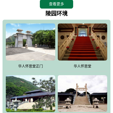
查看更多
怀思堂辖区面积15万平方米，整体建筑面积5．8万平方米。主体建
筑有：怀思堂豪华墓室、礼祭大厅、随缘阁、百家姓觅宗长廊等。
陵园环境
堂外建筑有：阙门、乌头门、华表、雄狮、怀思桥、喷泉、石翁
仲、无字碑、香灯等。典型的仿秦、汉建筑风格。蓝色的琉璃瓦屋
顶，朱砂红的门、窗、柱、墙，汉白玉雕刻的雄狮、华表，花岗岩
铺成的路面和台阶，洒落其间的花卉、松柏与万里长城浑然一体、
气势宏伟、古朴端庄、别具一格。怀思堂大殿入口两侧是用蜡染技
术描绘的抽象派创意绘画，大环境中的长城文化与炎黄始祖，小环
境的绘画中的河流、山川、彩云、明月，意喻着往生者与长城同
华人怀思堂正门
华人怀思堂
伴，与祖宗同眠，他（她）们的思想与品德与山河同在，与日月同
辉。
怀思堂作为豪华室内骨灰存放处，将干支纪年、五行相生相克、天
人合一、太极八卦、生辰八字及生肖等有机结合到历史文化中。一
厅七千个福位分十二小区，按十二地支命名。客户选位，可依据生
肖、八字、时辰亦可参考地理方位、职业、兴趣爱好等等。堂中是
地宫陵寝式的，入口楹联选材于著名田园诗人陶渊明"亲戚或余悲，