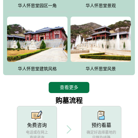
他人亦已歌，死后何所道，托体同山阿"中的后两句。反应了回归大
华人怀思堂园区一角
华人怀思堂景观
自然母亲怀抱中的生卒态度。堂口两边是"左青龙，右白虎，前朱
雀，后玄武"的四大吉祥物铜雕挂件。
华人怀思堂建筑风格
华人怀思堂风景
查看更多
购墓流程
免费咨询
预约看墓
电话或在网上
确定好选择墓地的
直接咨询
日期及线路