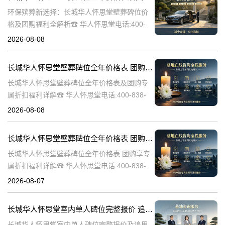
环保殡葬新选择：长城华人怀思堂壁葬碑位价
格及团购福利全解析☎ 华人怀思堂电话:400-
838-5063随着现代人对身后事的规划日益细
2026-08-08
致，壁葬作为一种绿色、节地的殡葬方式逐渐
走进大众视野。长城华人怀思
长城华人怀思堂壁葬碑位全年价格表 团购享专属折扣福利详解
长城华人怀思堂壁葬碑位全年价格表及团购专
属折扣福利详解☎ 华人怀思堂电话:400-838-
5063随着社会的发展和人们观念的转变，越来
2026-08-08
越多的人开始选择壁葬作为一种环保、节约土
地的殡葬方式。长城华人怀
长城华人怀思堂壁葬碑位全年价格表 团购享专属折扣福利详解
长城华人怀思堂壁葬碑位全年价格表 团购享专
属折扣福利详解☎ 华人怀思堂电话:400-838-
5063随着社会的发展和人们观念的变化，越来
2026-08-07
越多的人开始选择壁葬作为一种环保、节约土
地的殡葬方式。长城华人
长城华人怀思堂室内单人碑位完整报价 追思厅使用费用减免详解
长城华人怀思堂室内单人碑位完整报价及追思