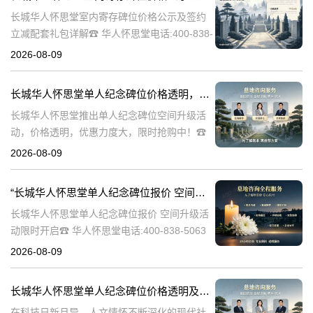
长城华人怀思堂室内寄存碑位价格公示及签约
立减配套礼包详解☎ 华人怀思堂电话:400-838-
5063随着社会的发展和人们生活节奏的加快，
2026-08-09
对于身后事的安排也日益受到重视。长城华人
怀思堂作为一家专业的殡
长城华人怀思堂单人纪念碑位价格透明，空间升级活动限时开启：深度解析与优惠策略详解
长城华人怀思堂推出单人纪念碑位空间升级活
动，价格透明，优惠力度大，限时抢购中！☎
华人怀思堂电话:400-838-5063在快节奏的现代
2026-08-09
生活中，人们对于纪念和缅怀逝者的方式有了
更多的期待。长城华人怀
“长城华人怀思堂单人纪念碑位报价 空间升级活动限时开启”
长城华人怀思堂单人纪念碑位报价 空间升级活
动限时开启☎ 华人怀思堂电话:400-838-5063
在现代社会，人们对逝者的缅怀和纪念方式不
2026-08-09
断演变。随着科技的进步和观念的更新，传统
的墓地形式逐渐无法满足
长城华人怀思堂单人纪念碑位价格透明及空间升级活动限时开启详解
在科技日新月异、人文情怀不断深化的现代社