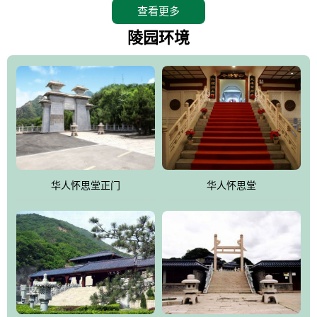
查看更多
怀思堂辖区面积15万平方米，整体建筑面积5．8万平方米。主体建
筑有：怀思堂豪华墓室、礼祭大厅、随缘阁、百家姓觅宗长廊等。
陵园环境
堂外建筑有：阙门、乌头门、华表、雄狮、怀思桥、喷泉、石翁
仲、无字碑、香灯等。典型的仿秦、汉建筑风格。蓝色的琉璃瓦屋
顶，朱砂红的门、窗、柱、墙，汉白玉雕刻的雄狮、华表，花岗岩
铺成的路面和台阶，洒落其间的花卉、松柏与万里长城浑然一体、
气势宏伟、古朴端庄、别具一格。怀思堂大殿入口两侧是用蜡染技
术描绘的抽象派创意绘画，大环境中的长城文化与炎黄始祖，小环
境的绘画中的河流、山川、彩云、明月，意喻着往生者与长城同
华人怀思堂正门
华人怀思堂
伴，与祖宗同眠，他（她）们的思想与品德与山河同在，与日月同
辉。
怀思堂作为豪华室内骨灰存放处，将干支纪年、五行相生相克、天
人合一、太极八卦、生辰八字及生肖等有机结合到历史文化中。一
厅七千个福位分十二小区，按十二地支命名。客户选位，可依据生
肖、八字、时辰亦可参考地理方位、职业、兴趣爱好等等。堂中是
地宫陵寝式的，入口楹联选材于著名田园诗人陶渊明"亲戚或余悲，