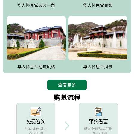
他人亦已歌，死后何所道，托体同山阿"中的后两句。反应了回归大
华人怀思堂园区一角
华人怀思堂景观
自然母亲怀抱中的生卒态度。堂口两边是"左青龙，右白虎，前朱
雀，后玄武"的四大吉祥物铜雕挂件。
华人怀思堂建筑风格
华人怀思堂风景
查看更多
购墓流程
免费咨询
预约看墓
电话或在网上
确定好选择墓地的
直接咨询
日期及线路