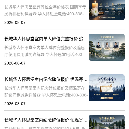
长城华人怀思堂壁葬碑位全年价格表 团购享专
属折扣福利详解☎ 华人怀思堂电话:400-838-
5063随着社会的发展和人们观念的变化，越来
2026-08-07
越多的人开始选择壁葬作为一种环保、节约土
地的殡葬方式。长城华人
长城华人怀思堂室内单人碑位完整报价 追思厅使用费用减免详解
长城华人怀思堂室内单人碑位完整报价及追思
厅使用费用减免详解☎ 华人怀思堂电话:400-
838-5063引言随着社会的发展和人们生活水平
2026-08-07
的提高，对身后事的安排越来越注重仪式感和
个性化。长城华人怀思堂
长城华人怀思堂室内纪念碑位报价 恒温寄存配套同步减免详解
长城华人怀思堂室内纪念碑位报价及恒温寄存
配套同步减免详解☎ 华人怀思堂电话:400-838-
5063一、引言随着社会的发展和人们生活水平
2026-08-07
的提高，对逝者的纪念和缅怀方式也在不断演
变。长城华人怀思堂作
长城华人怀思堂室内纪念碑位报价 恒温寄存配套同步减免详解
在现代社会，随着生活节奏的加快和人们对身