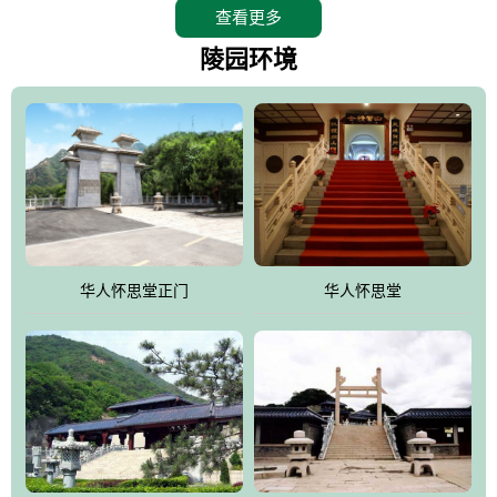
查看更多
怀思堂辖区面积15万平方米，整体建筑面积5．8万平方米。主体建
筑有：怀思堂豪华墓室、礼祭大厅、随缘阁、百家姓觅宗长廊等。
陵园环境
堂外建筑有：阙门、乌头门、华表、雄狮、怀思桥、喷泉、石翁
仲、无字碑、香灯等。典型的仿秦、汉建筑风格。蓝色的琉璃瓦屋
顶，朱砂红的门、窗、柱、墙，汉白玉雕刻的雄狮、华表，花岗岩
铺成的路面和台阶，洒落其间的花卉、松柏与万里长城浑然一体、
气势宏伟、古朴端庄、别具一格。怀思堂大殿入口两侧是用蜡染技
术描绘的抽象派创意绘画，大环境中的长城文化与炎黄始祖，小环
境的绘画中的河流、山川、彩云、明月，意喻着往生者与长城同
华人怀思堂正门
华人怀思堂
伴，与祖宗同眠，他（她）们的思想与品德与山河同在，与日月同
辉。
怀思堂作为豪华室内骨灰存放处，将干支纪年、五行相生相克、天
人合一、太极八卦、生辰八字及生肖等有机结合到历史文化中。一
厅七千个福位分十二小区，按十二地支命名。客户选位，可依据生
肖、八字、时辰亦可参考地理方位、职业、兴趣爱好等等。堂中是
地宫陵寝式的，入口楹联选材于著名田园诗人陶渊明"亲戚或余悲，