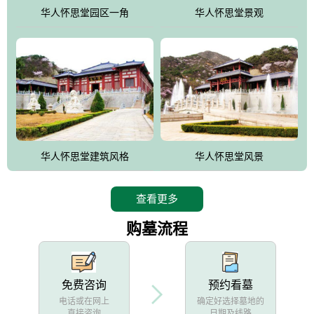
他人亦已歌，死后何所道，托体同山阿"中的后两句。反应了回归大
华人怀思堂园区一角
华人怀思堂景观
自然母亲怀抱中的生卒态度。堂口两边是"左青龙，右白虎，前朱
雀，后玄武"的四大吉祥物铜雕挂件。
华人怀思堂建筑风格
华人怀思堂风景
查看更多
购墓流程
免费咨询
预约看墓
电话或在网上
确定好选择墓地的
直接咨询
日期及线路