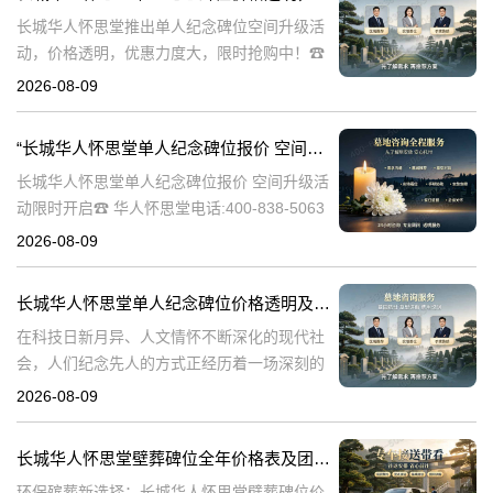
长城华人怀思堂推出单人纪念碑位空间升级活
动，价格透明，优惠力度大，限时抢购中！☎
华人怀思堂电话:400-838-5063在快节奏的现代
2026-08-09
生活中，人们对于纪念和缅怀逝者的方式有了
更多的期待。长城华人怀
“长城华人怀思堂单人纪念碑位报价 空间升级活动限时开启”
长城华人怀思堂单人纪念碑位报价 空间升级活
动限时开启☎ 华人怀思堂电话:400-838-5063
在现代社会，人们对逝者的缅怀和纪念方式不
2026-08-09
断演变。随着科技的进步和观念的更新，传统
的墓地形式逐渐无法满足
长城华人怀思堂单人纪念碑位价格透明及空间升级活动限时开启详解
在科技日新月异、人文情怀不断深化的现代社
会，人们纪念先人的方式正经历着一场深刻的
变革。科技与人文的交融，为传统的追思仪式
2026-08-09
注入了前所未有的生机。长城华人怀思堂适时
推出的单人纪念碑位报价空间升级活动，正是
长城华人怀思堂壁葬碑位全年价格表及团购专属折扣福利详解
环保殡葬新选择：长城华人怀思堂壁葬碑位价