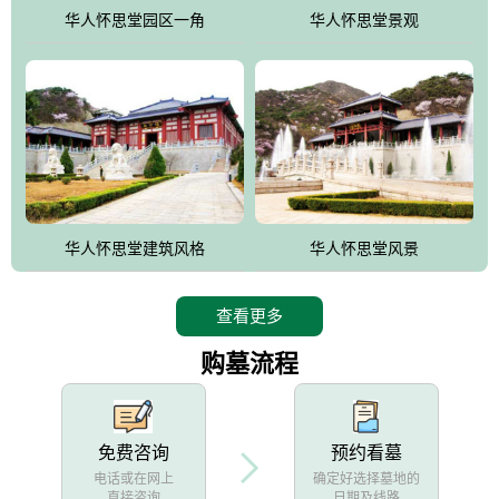
他人亦已歌，死后何所道，托体同山阿"中的后两句。反应了回归大
华人怀思堂园区一角
华人怀思堂景观
自然母亲怀抱中的生卒态度。堂口两边是"左青龙，右白虎，前朱
雀，后玄武"的四大吉祥物铜雕挂件。
华人怀思堂建筑风格
华人怀思堂风景
查看更多
购墓流程
免费咨询
预约看墓
电话或在网上
确定好选择墓地的
直接咨询
日期及线路