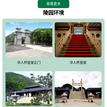
查看更多
怀思堂辖区面积15万平方米，整体建筑面积5．8万平方米。主体建
筑有：怀思堂豪华墓室、礼祭大厅、随缘阁、百家姓觅宗长廊等。
陵园环境
堂外建筑有：阙门、乌头门、华表、雄狮、怀思桥、喷泉、石翁
仲、无字碑、香灯等。典型的仿秦、汉建筑风格。蓝色的琉璃瓦屋
顶，朱砂红的门、窗、柱、墙，汉白玉雕刻的雄狮、华表，花岗岩
铺成的路面和台阶，洒落其间的花卉、松柏与万里长城浑然一体、
气势宏伟、古朴端庄、别具一格。怀思堂大殿入口两侧是用蜡染技
术描绘的抽象派创意绘画，大环境中的长城文化与炎黄始祖，小环
境的绘画中的河流、山川、彩云、明月，意喻着往生者与长城同
华人怀思堂正门
华人怀思堂
伴，与祖宗同眠，他（她）们的思想与品德与山河同在，与日月同
辉。
怀思堂作为豪华室内骨灰存放处，将干支纪年、五行相生相克、天
人合一、太极八卦、生辰八字及生肖等有机结合到历史文化中。一
厅七千个福位分十二小区，按十二地支命名。客户选位，可依据生
肖、八字、时辰亦可参考地理方位、职业、兴趣爱好等等。堂中是
地宫陵寝式的，入口楹联选材于著名田园诗人陶渊明"亲戚或余悲，