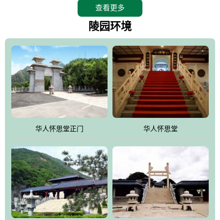
查看更多
怀思堂辖区面积15万平方米，整体建筑面积5．8万平方米。主体建
筑有：怀思堂豪华墓室、礼祭大厅、随缘阁、百家姓觅宗长廊等。
陵园环境
堂外建筑有：阙门、乌头门、华表、雄狮、怀思桥、喷泉、石翁
仲、无字碑、香灯等。典型的仿秦、汉建筑风格。蓝色的琉璃瓦屋
顶，朱砂红的门、窗、柱、墙，汉白玉雕刻的雄狮、华表，花岗岩
铺成的路面和台阶，洒落其间的花卉、松柏与万里长城浑然一体、
气势宏伟、古朴端庄、别具一格。怀思堂大殿入口两侧是用蜡染技
术描绘的抽象派创意绘画，大环境中的长城文化与炎黄始祖，小环
境的绘画中的河流、山川、彩云、明月，意喻着往生者与长城同
华人怀思堂正门
华人怀思堂
伴，与祖宗同眠，他（她）们的思想与品德与山河同在，与日月同
辉。
怀思堂作为豪华室内骨灰存放处，将干支纪年、五行相生相克、天
人合一、太极八卦、生辰八字及生肖等有机结合到历史文化中。一
厅七千个福位分十二小区，按十二地支命名。客户选位，可依据生
肖、八字、时辰亦可参考地理方位、职业、兴趣爱好等等。堂中是
地宫陵寝式的，入口楹联选材于著名田园诗人陶渊明"亲戚或余悲，