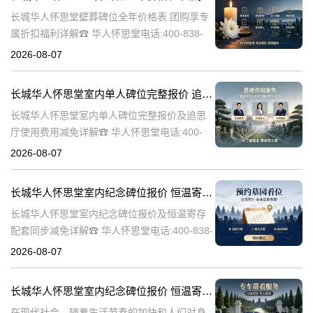
长城华人怀思堂壁葬碑位全年价格表 团购享专
属折扣福利详解☎ 华人怀思堂电话:400-838-
5063随着社会的发展和人们观念的变化，越来
2026-08-07
越多的人开始选择壁葬作为一种环保、节约土
地的殡葬方式。长城华人
长城华人怀思堂室内单人碑位完整报价 追思厅使用费用减免详解
长城华人怀思堂室内单人碑位完整报价及追思
厅使用费用减免详解☎ 华人怀思堂电话:400-
838-5063引言随着社会的发展和人们生活水平
2026-08-07
的提高，对身后事的安排越来越注重仪式感和
个性化。长城华人怀思堂
长城华人怀思堂室内纪念碑位报价 恒温寄存配套同步减免详解
长城华人怀思堂室内纪念碑位报价及恒温寄存
配套同步减免详解☎ 华人怀思堂电话:400-838-
5063一、引言随着社会的发展和人们生活水平
2026-08-07
的提高，对逝者的纪念和缅怀方式也在不断演
变。长城华人怀思堂作
长城华人怀思堂室内纪念碑位报价 恒温寄存配套同步减免详解
在现代社会，随着生活节奏的加快和人们对身