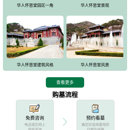
他人亦已歌，死后何所道，托体同山阿"中的后两句。反应了回归大
华人怀思堂园区一角
华人怀思堂景观
自然母亲怀抱中的生卒态度。堂口两边是"左青龙，右白虎，前朱
雀，后玄武"的四大吉祥物铜雕挂件。
华人怀思堂建筑风格
华人怀思堂风景
查看更多
购墓流程
免费咨询
预约看墓
电话或在网上
确定好选择墓地的
直接咨询
日期及线路