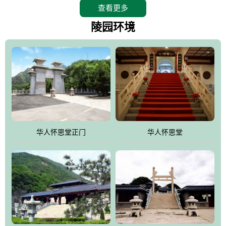
查看更多
怀思堂辖区面积15万平方米，整体建筑面积5．8万平方米。主体建
筑有：怀思堂豪华墓室、礼祭大厅、随缘阁、百家姓觅宗长廊等。
陵园环境
堂外建筑有：阙门、乌头门、华表、雄狮、怀思桥、喷泉、石翁
仲、无字碑、香灯等。典型的仿秦、汉建筑风格。蓝色的琉璃瓦屋
顶，朱砂红的门、窗、柱、墙，汉白玉雕刻的雄狮、华表，花岗岩
铺成的路面和台阶，洒落其间的花卉、松柏与万里长城浑然一体、
气势宏伟、古朴端庄、别具一格。怀思堂大殿入口两侧是用蜡染技
术描绘的抽象派创意绘画，大环境中的长城文化与炎黄始祖，小环
境的绘画中的河流、山川、彩云、明月，意喻着往生者与长城同
华人怀思堂正门
华人怀思堂
伴，与祖宗同眠，他（她）们的思想与品德与山河同在，与日月同
辉。
怀思堂作为豪华室内骨灰存放处，将干支纪年、五行相生相克、天
人合一、太极八卦、生辰八字及生肖等有机结合到历史文化中。一
厅七千个福位分十二小区，按十二地支命名。客户选位，可依据生
肖、八字、时辰亦可参考地理方位、职业、兴趣爱好等等。堂中是
地宫陵寝式的，入口楹联选材于著名田园诗人陶渊明"亲戚或余悲，