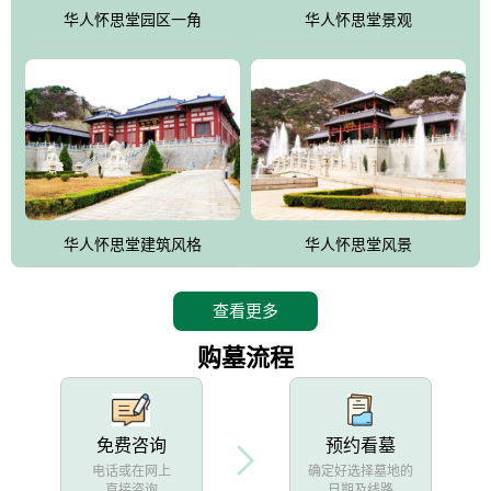
他人亦已歌，死后何所道，托体同山阿"中的后两句。反应了回归大
华人怀思堂园区一角
华人怀思堂景观
自然母亲怀抱中的生卒态度。堂口两边是"左青龙，右白虎，前朱
雀，后玄武"的四大吉祥物铜雕挂件。
华人怀思堂建筑风格
华人怀思堂风景
查看更多
购墓流程
免费咨询
预约看墓
电话或在网上
确定好选择墓地的
直接咨询
日期及线路