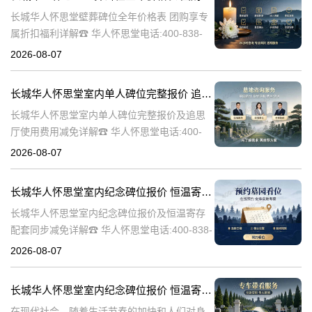
长城华人怀思堂壁葬碑位全年价格表 团购享专
属折扣福利详解☎ 华人怀思堂电话:400-838-
5063随着社会的发展和人们观念的变化，越来
2026-08-07
越多的人开始选择壁葬作为一种环保、节约土
地的殡葬方式。长城华人
长城华人怀思堂室内单人碑位完整报价 追思厅使用费用减免详解
长城华人怀思堂室内单人碑位完整报价及追思
厅使用费用减免详解☎ 华人怀思堂电话:400-
838-5063引言随着社会的发展和人们生活水平
2026-08-07
的提高，对身后事的安排越来越注重仪式感和
个性化。长城华人怀思堂
长城华人怀思堂室内纪念碑位报价 恒温寄存配套同步减免详解
长城华人怀思堂室内纪念碑位报价及恒温寄存
配套同步减免详解☎ 华人怀思堂电话:400-838-
5063一、引言随着社会的发展和人们生活水平
2026-08-07
的提高，对逝者的纪念和缅怀方式也在不断演
变。长城华人怀思堂作
长城华人怀思堂室内纪念碑位报价 恒温寄存配套同步减免详解
在现代社会，随着生活节奏的加快和人们对身