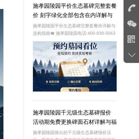
施孝园陵园平价生态墓碑完整套餐
价 刻字绿化全部包含在内详解与
选购指南
施孝园陵园平价生态墓碑完整套餐价详解与
选购指南☎ 施孝园陵园电话:400-838-5063
在现代社会，人们对逝者的纪念方式越来越
注重环保和个性化。施孝园陵园提供的平价
生态墓碑完整套餐，正是顺应这一趋
施孝园陵园千元级生态墓碑报价
活动期免费更换碑面石材详解与福
利分析
施孝园陵园推出的千元级生态墓碑报价活