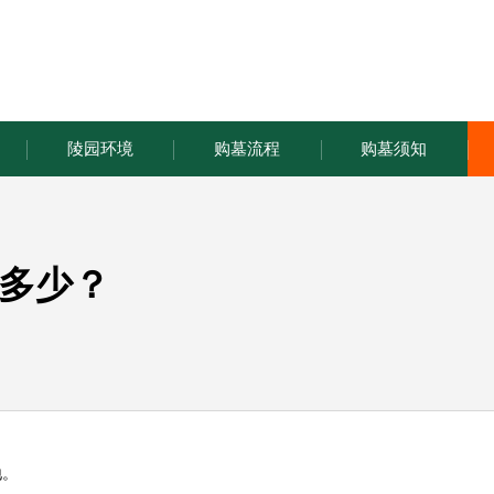
陵园环境
购墓流程
购墓须知
多少？
地。